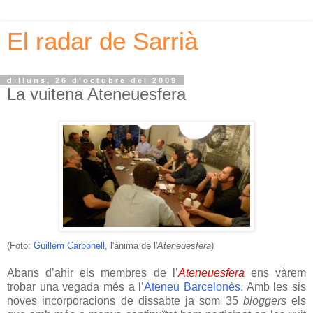
El radar de Sarrià
dilluns, 26 d’octubre del 2009
La vuitena Ateneuesfera
(Foto:
Guillem Carbonell
, l'ànima de l'
Ateneuesfera
)
Abans d’ahir els membres de l’
Ateneuesfera
ens vàrem
trobar una vegada més a l’
Ateneu Barcelonès
. Amb les sis
noves incorporacions de dissabte ja som 35
bloggers
els