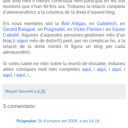
que amb més o menys continuïtat hem participat en les vuit
reunions que s’han fet fins ara. Trobareu la relació completa
d’
ateneuesfèrics
a la columna de la dreta d’aquest blog.
Els nous membres són la
Beli Artigas
, en
Galderich
, en
Gerard Balagué
, en
Puigmalet
, en
Víctor Pàmies
i en
Xavier
Caballé
. Algunes d’aquestes persones gestionen més d’un
blog (i
algun
més de dotze!!!) però, per no complicar-ho, a la
relació de la dreta només hi figura un blog per cada
ateneuesfèric
.
Si voleu saber-ne més sobre la reunió de dissabte, trobareu
altres cròniques molt més completes
aquí
, i
aquí
, i
aquí
, i
aquí
, i
aquí
, i...
Miquel Saumell
a
6:35
3 comentaris:
Puigmalet
26 d’octubre del 2009, a les 14:18